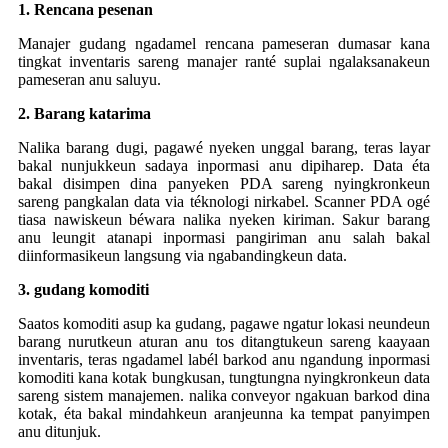
1. Rencana pesenan
Manajer gudang ngadamel rencana pameseran dumasar kana
tingkat inventaris sareng manajer ranté suplai ngalaksanakeun
pameseran anu saluyu.
2. Barang katarima
Nalika barang dugi, pagawé nyeken unggal barang, teras layar
bakal nunjukkeun sadaya inpormasi anu dipiharep. Data éta
bakal disimpen dina panyeken PDA sareng nyingkronkeun
sareng pangkalan data via téknologi nirkabel. Scanner PDA ogé
tiasa nawiskeun béwara nalika nyeken kiriman. Sakur barang
anu leungit atanapi inpormasi pangiriman anu salah bakal
diinformasikeun langsung via ngabandingkeun data.
3. gudang komoditi
Saatos komoditi asup ka gudang, pagawe ngatur lokasi neundeun
barang nurutkeun aturan anu tos ditangtukeun sareng kaayaan
inventaris, teras ngadamel labél barkod anu ngandung inpormasi
komoditi kana kotak bungkusan, tungtungna nyingkronkeun data
sareng sistem manajemen. nalika conveyor ngakuan barkod dina
kotak, éta bakal mindahkeun aranjeunna ka tempat panyimpen
anu ditunjuk.