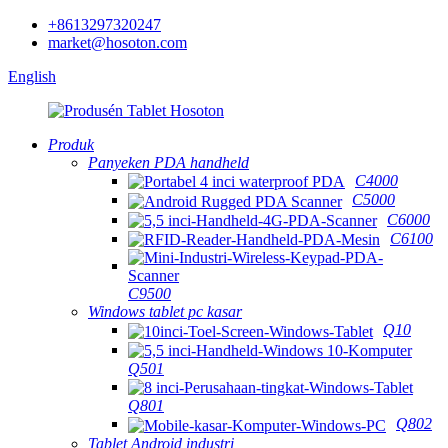
+8613297320247
market@hosoton.com
English
Produk
Panyeken PDA handheld
C4000
C5000
C6000
C6100
C9500
Windows tablet pc kasar
Q10
Q501
Q801
Q802
Tablet Android industri