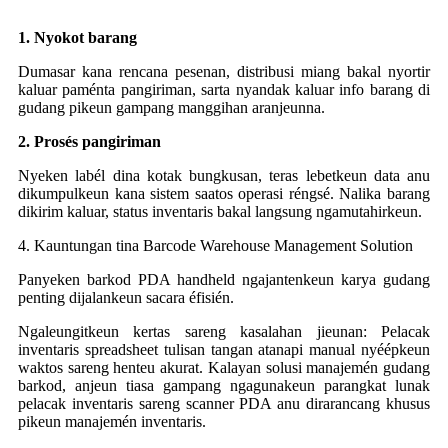
1. Nyokot barang
Dumasar kana rencana pesenan, distribusi miang bakal nyortir
kaluar paménta pangiriman, sarta nyandak kaluar info barang di
gudang pikeun gampang manggihan aranjeunna.
2. Prosés pangiriman
Nyeken labél dina kotak bungkusan, teras lebetkeun data anu
dikumpulkeun kana sistem saatos operasi réngsé. Nalika barang
dikirim kaluar, status inventaris bakal langsung ngamutahirkeun.
4. Kauntungan tina Barcode Warehouse Management Solution
Panyeken barkod PDA handheld ngajantenkeun karya gudang
penting dijalankeun sacara éfisién.
Ngaleungitkeun kertas sareng kasalahan jieunan: Pelacak
inventaris spreadsheet tulisan tangan atanapi manual nyéépkeun
waktos sareng henteu akurat. Kalayan solusi manajemén gudang
barkod, anjeun tiasa gampang ngagunakeun parangkat lunak
pelacak inventaris sareng scanner PDA anu dirarancang khusus
pikeun manajemén inventaris.