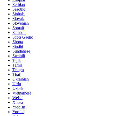
Serbian
Sesotho
Sinhala
Slovak
Slovenian
Somali
Samoan
Scots Gaelic
Shona
Sindhi
Sundanese
Swahili
Tajik
Tamil
Telugu
Thai
Ukrainian
Urdu
Uzbek
Vietnamese
Welsh
Xhosa
Yiddish
Yoruba