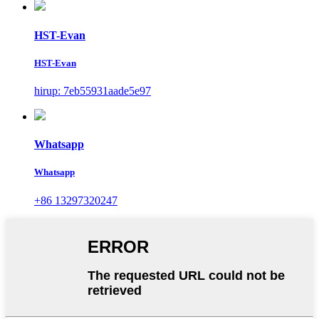
HST-Evan
HST-Evan
hirup: 7eb55931aade5e97
Whatsapp
Whatsapp
+86 13297320247