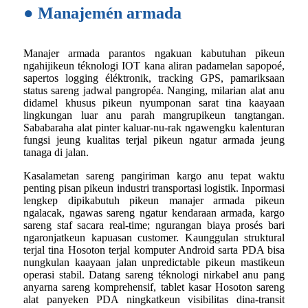
● Manajemén armada
Manajer armada parantos ngakuan kabutuhan pikeun
ngahijikeun téknologi IOT kana aliran padamelan sapopoé,
sapertos logging éléktronik, tracking GPS, pamariksaan
status sareng jadwal pangropéa. Nanging, milarian alat anu
didamel khusus pikeun nyumponan sarat tina kaayaan
lingkungan luar anu parah mangrupikeun tangtangan.
Sababaraha alat pinter kaluar-nu-rak ngawengku kalenturan
fungsi jeung kualitas terjal pikeun ngatur armada jeung
tanaga di jalan.
Kasalametan sareng pangiriman kargo anu tepat waktu
penting pisan pikeun industri transportasi logistik. Inpormasi
lengkep dipikabutuh pikeun manajer armada pikeun
ngalacak, ngawas sareng ngatur kendaraan armada, kargo
sareng staf sacara real-time; ngurangan biaya prosés bari
ngaronjatkeun kapuasan customer. Kaunggulan struktural
terjal tina Hosoton terjal komputer Android sarta PDA bisa
nungkulan kaayaan jalan unpredictable pikeun mastikeun
operasi stabil. Datang sareng téknologi nirkabel anu pang
anyarna sareng komprehensif, tablet kasar Hosoton sareng
alat panyeken PDA ningkatkeun visibilitas dina-transit