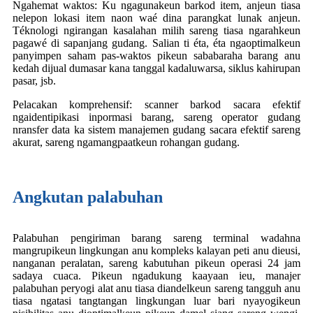
Ngahemat waktos: Ku ngagunakeun barkod item, anjeun tiasa
nelepon lokasi item naon waé dina parangkat lunak anjeun.
Téknologi ngirangan kasalahan milih sareng tiasa ngarahkeun
pagawé di sapanjang gudang. Salian ti éta, éta ngaoptimalkeun
panyimpen saham pas-waktos pikeun sababaraha barang anu
kedah dijual dumasar kana tanggal kadaluwarsa, siklus kahirupan
pasar, jsb.
Pelacakan komprehensif: scanner barkod sacara efektif
ngaidentipikasi inpormasi barang, sareng operator gudang
nransfer data ka sistem manajemen gudang sacara efektif sareng
akurat, sareng ngamangpaatkeun rohangan gudang.
Angkutan palabuhan
Palabuhan pengiriman barang sareng terminal wadahna
mangrupikeun lingkungan anu kompleks kalayan peti anu dieusi,
nanganan peralatan, sareng kabutuhan pikeun operasi 24 jam
sadaya cuaca. Pikeun ngadukung kaayaan ieu, manajer
palabuhan peryogi alat anu tiasa diandelkeun sareng tangguh anu
tiasa ngatasi tangtangan lingkungan luar bari nyayogikeun