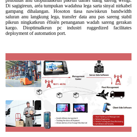
pisibilitas anu dioptimalkeun pikeun damel siang sareng wengi.
Di sagigireun, aréa tumpukan wadahna lega sarta sinyal nirkabel
gampang dihalangan. Hosoton tiasa nawiskeun bandwidth
saluran anu langkung lega, transfer data anu pas sareng stabil
pikeun ningkatkeun éfisién penanganan wadah sareng gerakan
kargo. Dioptimalkeun pc industri ruggedized facilitates
deployment of automation port.