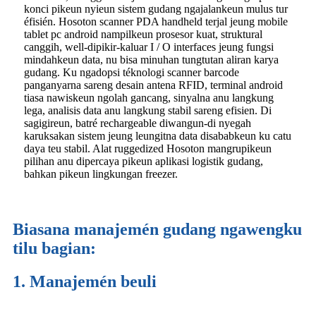
konci pikeun nyieun sistem gudang ngajalankeun mulus tur
éfisién. Hosoton scanner PDA handheld terjal jeung mobile
tablet pc android nampilkeun prosesor kuat, struktural
canggih, well-dipikir-kaluar I / O interfaces jeung fungsi
mindahkeun data, nu bisa minuhan tungtutan aliran karya
gudang. Ku ngadopsi téknologi scanner barcode
panganyarna sareng desain antena RFID, terminal android
tiasa nawiskeun ngolah gancang, sinyalna anu langkung
lega, analisis data anu langkung stabil sareng efisien. Di
sagigireun, batré rechargeable diwangun-di nyegah
karuksakan sistem jeung leungitna data disababkeun ku catu
daya teu stabil. Alat ruggedized Hosoton mangrupikeun
pilihan anu dipercaya pikeun aplikasi logistik gudang,
bahkan pikeun lingkungan freezer.
Biasana manajemén gudang ngawengku
tilu bagian:
1. Manajemén beuli