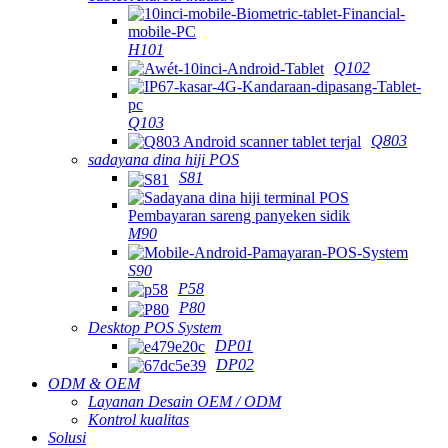
H101
Q102
Q103
Q803
sadayana dina hiji POS
S81
M90
S90
P58
P80
Desktop POS System
DP01
DP02
ODM & OEM
Layanan Desain OEM / ODM
Kontrol kualitas
Solusi